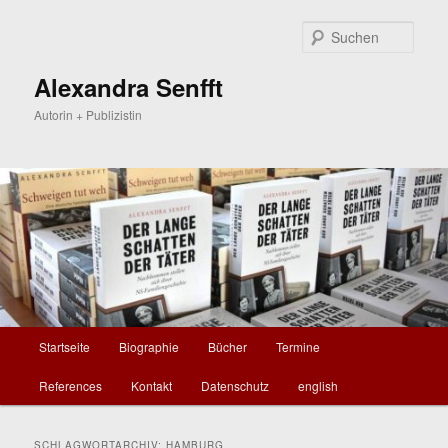
Zum
Zum
primären
sekundären
Such
Inhalt
Inhalt
springen
springen
Alexandra Senfft
Autorin + Publizistin
Hauptmenü
Startseite
Biographie
Bücher
Termine
References
Kontakt
Datenschutz
english
SCHLAGWORTARCHIV:
HAMBURG