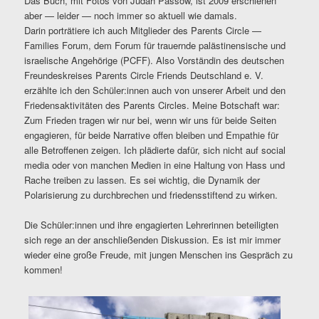
Das Buch, mit Fotos von Judah Passow, ist 2009 erschienen
aber — leider — noch immer so aktuell wie damals.
Darin porträtiere ich auch Mitglieder des Parents Circle —
Families Forum, dem Forum für trauernde palästinensische und
israelische Angehörige (PCFF). Also Vorständin des deutschen
Freundeskreises Parents Circle Friends Deutschland e. V.
erzählte ich den Schüler:innen auch von unserer Arbeit und den
Friedensaktivitäten des Parents Circles. Meine Botschaft war:
Zum Frieden tragen wir nur bei, wenn wir uns für beide Seiten
engagieren, für beide Narrative offen bleiben und Empathie für
alle Betroffenen zeigen. Ich plädierte dafür, sich nicht auf social
media oder von manchen Medien in eine Haltung von Hass und
Rache treiben zu lassen. Es sei wichtig, die Dynamik der
Polarisierung zu durchbrechen und friedensstiftend zu wirken.
Die Schüler:innen und ihre engagierten Lehrerinnen beteiligten
sich rege an der anschließenden Diskussion. Es ist mir immer
wieder eine große Freude, mit jungen Menschen ins Gespräch zu
kommen!