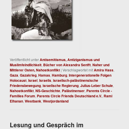
Veröffentlicht unter
Antisemitismus, Antiziganismus und
Muslimfeindlichkeit
,
Bücher von Alexandra Senfft
,
Naher und
Mittlerer Osten, Nahostkonflikt
|
Verschlagwortet mit
Amira Hass
,
Gaza
,
Gazakrieg
,
Hamas
,
Hamburg
,
Intergenerationelle Folgen
Holocaust
,
Israel
,
Israelis
,
israelisch-palästinensische
Friedensbewegung
,
israelische Regierung
,
Julius-Leber Schule
,
Nahostkonflikt
,
NS-Geschichte
,
Palästinenser
,
Parents Circle -
Families Forum
,
Parents Circle Friends Deutschland e.V.
,
Rami
Elhanan
,
Westbank
,
Westjordanland
Lesung und Gespräch im