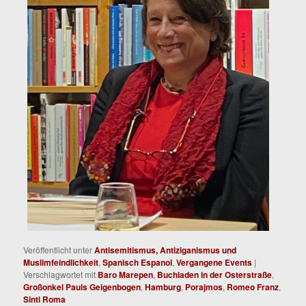
Veröffentlicht unter
Antisemitismus, Antiziganismus und
Muslimfeindlichkeit
,
Spanisch Espanol
,
Vergangene Events
|
Verschlagwortet mit
Baro Marepen
,
Buchladen in der Osterstraße
,
Großonkel Pauls Geigenbogen
,
Hamburg
,
Porajmos
,
Romeo Franz
,
Sinti Roma