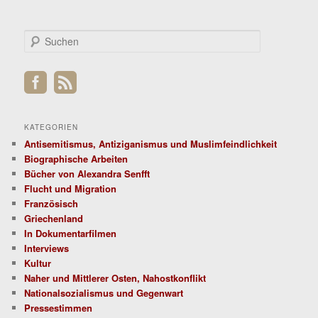
S
u
c
h
e
n
KATEGORIEN
Antisemitismus, Antiziganismus und Muslimfeindlichkeit
Biographische Arbeiten
Bücher von Alexandra Senfft
Flucht und Migration
Französisch
Griechenland
In Dokumentarfilmen
Interviews
Kultur
Naher und Mittlerer Osten, Nahostkonflikt
Nationalsozialismus und Gegenwart
Pressestimmen