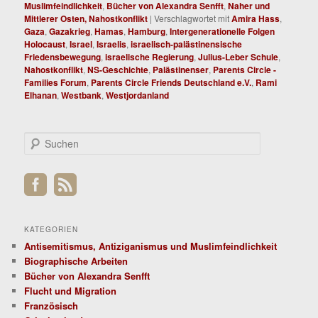
Muslimfeindlichkeit
,
Bücher von Alexandra Senfft
,
Naher und
Mittlerer Osten, Nahostkonflikt
|
Verschlagwortet mit
Amira Hass
,
Gaza
,
Gazakrieg
,
Hamas
,
Hamburg
,
Intergenerationelle Folgen
Holocaust
,
Israel
,
Israelis
,
israelisch-palästinensische
Friedensbewegung
,
israelische Regierung
,
Julius-Leber Schule
,
Nahostkonflikt
,
NS-Geschichte
,
Palästinenser
,
Parents Circle -
Families Forum
,
Parents Circle Friends Deutschland e.V.
,
Rami
Elhanan
,
Westbank
,
Westjordanland
S
u
c
h
e
n
KATEGORIEN
Antisemitismus, Antiziganismus und Muslimfeindlichkeit
Biographische Arbeiten
Bücher von Alexandra Senfft
Flucht und Migration
Französisch