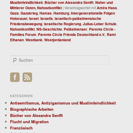
Muslimfeindlichkeit
,
Bücher von Alexandra Senfft
,
Naher und
Mittlerer Osten, Nahostkonflikt
|
Verschlagwortet mit
Amira Hass
,
Gaza
,
Gazakrieg
,
Hamas
,
Hamburg
,
Intergenerationelle Folgen
Holocaust
,
Israel
,
Israelis
,
israelisch-palästinensische
Friedensbewegung
,
israelische Regierung
,
Julius-Leber Schule
,
Nahostkonflikt
,
NS-Geschichte
,
Palästinenser
,
Parents Circle -
Families Forum
,
Parents Circle Friends Deutschland e.V.
,
Rami
Elhanan
,
Westbank
,
Westjordanland
S
u
c
h
e
n
KATEGORIEN
Antisemitismus, Antiziganismus und Muslimfeindlichkeit
Biographische Arbeiten
Bücher von Alexandra Senfft
Flucht und Migration
Französisch