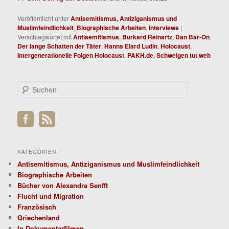
Veröffentlicht unter
Antisemitismus, Antiziganismus und
Muslimfeindlichkeit
,
Biographische Arbeiten
,
Interviews
|
Verschlagwortet mit
Antisemitismus
,
Burkard Reinartz
,
Dan Bar-On
,
Der lange Schatten der Täter
,
Hanns Elard Ludin
,
Holocaust
,
Intergenerationelle Folgen Holocaust
,
PAKH.de
,
Schweigen tut weh
S
u
c
h
e
n
KATEGORIEN
Antisemitismus, Antiziganismus und Muslimfeindlichkeit
Biographische Arbeiten
Bücher von Alexandra Senfft
Flucht und Migration
Französisch
Griechenland
In Dokumentarfilmen