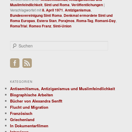
Muslimfeindlichkeit
,
Sinti und Roma
,
Veröffentlichungen
|
Verschlagwortet mit
8. April 1971
,
Antiziganismus
,
Bundesvereinigung Sinti Roma
,
Denkmal ermordete Sinti und
Roma Europas
,
Estera Stan
,
Porajmos
,
Roma-Tag
,
Romani-Day
,
RomaTrial
,
Romeo Franz
,
Sinti-Union
S
u
c
h
e
n
KATEGORIEN
Antisemitismus, Antiziganismus und Muslimfeindlichkeit
Biographische Arbeiten
Bücher von Alexandra Senfft
Flucht und Migration
Französisch
Griechenland
In Dokumentarfilmen
Interviews