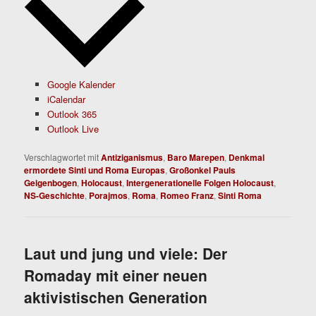
Google Kalender
iCalendar
Outlook 365
Outlook Live
Verschlagwortet mit
Antiziganismus
,
Baro Marepen
,
Denkmal
ermordete Sinti und Roma Europas
,
Großonkel Pauls
Geigenbogen
,
Holocaust
,
Intergenerationelle Folgen Holocaust
,
NS-Geschichte
,
Porajmos
,
Roma
,
Romeo Franz
,
Sinti Roma
Laut und jung und viele: Der
Romaday mit einer neuen
aktivistischen Generation