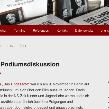
cher
Termine
References
Kontakt
Datenschutz
engli
ND SCHAMGEFÜHLE
 Podiumsdiskussion
5
ms
„Das Ungesagte“
war ich am 9. November in Berlin auf
rt:innen, um sich über den Film auszutauschen. Darin
 in der NS-Zeit Kinder und Jugendliche waren und sich
n erzählen ausführlich über ihre Prägungen und
ann aber doch vieles ungesagt und unaussprechlich.