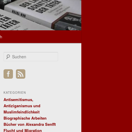
sh
S
u
c
h
e
n
KATEGORIEN
Antisemitismus,
Antiziganismus und
Muslimfeindlichkeit
Biographische Arbeiten
Bücher von Alexandra Senfft
Flucht und Migration