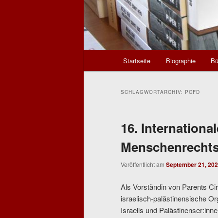
Hauptmenü
Startseite
Biographie
Bü
SCHLAGWORTARCHIV:
PCFD
16. Internationa
Menschenrechts
Veröffentlicht am
September 21, 20
Als Vorständin von Parents Cir
israelisch-palästinensische Or
Israelis und Palästinenser:inn