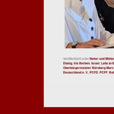
Veröffentlicht unter
Naher und Mittle
Dialog
,
Iris Berben
,
Israel
,
Laila al-
Oberbürgermeister Nürnberg Marc
Deutschland e. V.
,
PCFD
,
PCFF
,
Rob