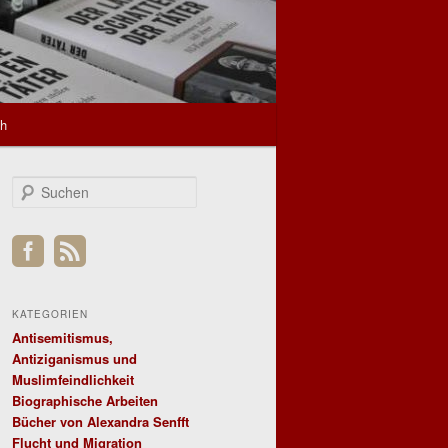
sh
S
u
c
h
e
n
KATEGORIEN
Antisemitismus,
Antiziganismus und
Muslimfeindlichkeit
Biographische Arbeiten
Bücher von Alexandra Senfft
Flucht und Migration