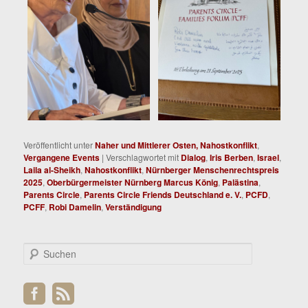
Veröffentlicht unter
Naher und Mittlerer Osten, Nahostkonflikt
,
Vergangene Events
|
Verschlagwortet mit
Dialog
,
Iris Berben
,
Israel
,
Laila al-Sheikh
,
Nahostkonflikt
,
Nürnberger Menschenrechtspreis
2025
,
Oberbürgermeister Nürnberg Marcus König
,
Palästina
,
Parents Circle
,
Parents Circle Friends Deutschland e. V.
,
PCFD
,
PCFF
,
Robi Damelin
,
Verständigung
S
u
c
h
e