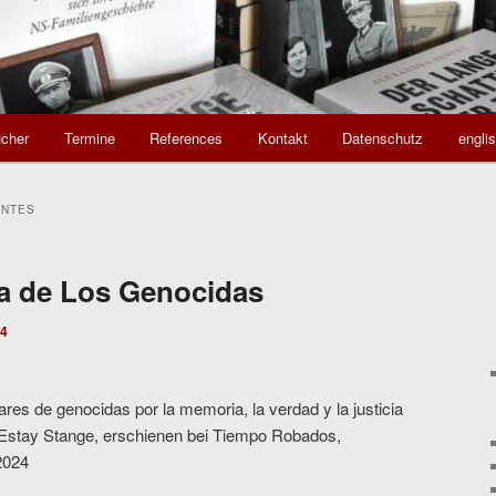
cher
Termine
References
Kontakt
Datenschutz
engli
ENTES
a de Los Genocidas
24
ares de genocidas por la memoria, la verdad y la justicia
Estay Stange, erschienen bei Tiempo Robados,
2024