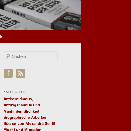
sh
S
u
c
h
e
n
KATEGORIEN
Antisemitismus,
Antiziganismus und
Muslimfeindlichkeit
Biographische Arbeiten
Bücher von Alexandra Senfft
Flucht und Migration