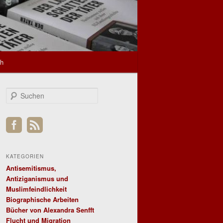
sh
S
u
c
h
e
n
KATEGORIEN
Antisemitismus,
Antiziganismus und
Muslimfeindlichkeit
Biographische Arbeiten
Bücher von Alexandra Senfft
Flucht und Migration