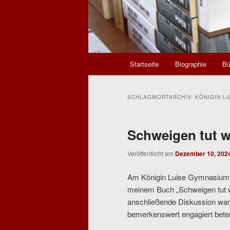
Hauptmenü
Startseite
Biographie
Bü
SCHLAGWORTARCHIV:
KÖNIGIN L
Schweigen tut 
Veröffentlicht am
Dezember 10, 202
Am Königin Luise Gymnasium Er
meinem Buch „Schweigen tut w
anschließende Diskussion war 
bemerkenswert engagiert beteili