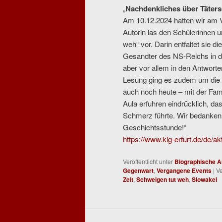
„
Nachdenkliches über Täters
Am 10.12.2024 hatten wir am Vo
Autorin las den Schülerinnen 
weh“ vor. Darin entfaltet sie d
Gesandter des NS-Reichs in d
aber vor allem in den Antworte
Lesung ging es zudem um die 
auch noch heute – mit der Fa
Aula erfuhren eindrücklich, 
Schmerz führte. Wir bedanken u
Geschichtsstunde!“
https://www.klg-erfurt.de/de/a
Veröffentlicht unter
Biographische A
Gegenwart
,
Vergangene Events
|
Ve
Zeit
,
Schweigen tut weh
,
Slowakei