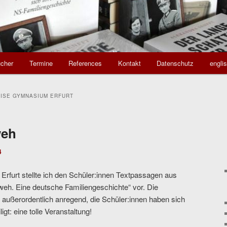
cher
Termine
References
Kontakt
Datenschutz
engli
UISE GYMNASIUM ERFURT
weh
4
furt stellte ich den Schüler:innen Textpassagen aus
eh. Eine deutsche Familiengeschichte“ vor. Die
außerordentlich anregend, die Schüler:innen haben sich
gt: eine tolle Veranstaltung!