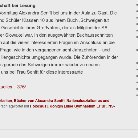
chaft bei Lesung
rmittag Alexandra Senfft bei uns in der Aula zu Gast. Die
und Schüler Klassen 10 aus ihrem Buch „Schweigen tut
ie Geschichte ihres Großvaters, der als Mitglied der SA
er Slowakei war. In den ausgewählten Buchausschnitten
n auf die vielen interessierten Fragen im Anschluss an die
Frage, wie in den vergangenen acht Jahrzehnten – und
miliengeschichte umgegangen wurde. Die Zuhörenden in der
dass gerade das Schweigen immer wieder zu neuem
ns bei Frau Senfft für diese interessante
ktuelles__376/
rbeiten
,
Bücher von Alexandra Senfft
,
Nationalsozialismus und
rschlagwortet mit
Holocaust
,
Königin Luise Gymnasium Erfurt
,
NS-