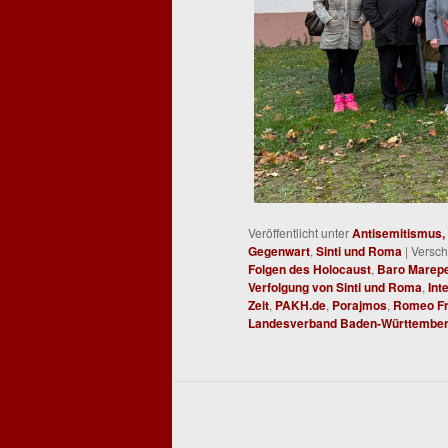
Veröffentlicht unter
Antisemitismus, 
Gegenwart
,
Sinti und Roma
|
Versch
Folgen des Holocaust
,
Baro Marep
Verfolgung von Sinti und Roma
,
Int
Zeit
,
PAKH.de
,
Porajmos
,
Romeo F
Landesverband Baden-Württembe