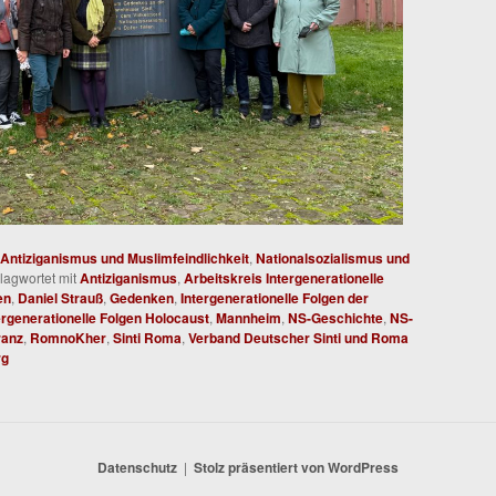
Antiziganismus und Muslimfeindlichkeit
,
Nationalsozialismus und
lagwortet mit
Antiziganismus
,
Arbeitskreis Intergenerationelle
en
,
Daniel Strauß
,
Gedenken
,
Intergenerationelle Folgen der
ergenerationelle Folgen Holocaust
,
Mannheim
,
NS-Geschichte
,
NS-
ranz
,
RomnoKher
,
Sinti Roma
,
Verband Deutscher Sinti und Roma
rg
Datenschutz
Stolz präsentiert von WordPress