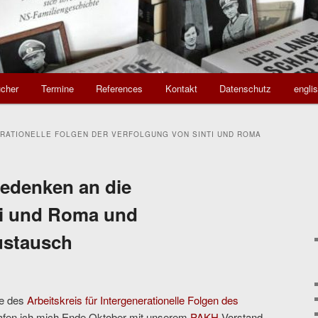
cher
Termine
References
Kontakt
Datenschutz
engli
RATIONELLE FOLGEN DER VERFOLGUNG VON SINTI UND ROMA
denken an die
ti und Roma und
ustausch
de des
Arbeitskreis für Intergenerationelle Folgen des
rafen ich mich Ende Oktober mit unserem
PAKH
-Vorstand