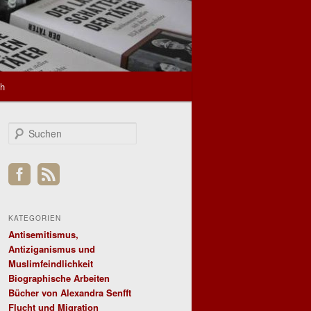
sh
S
u
c
h
e
n
KATEGORIEN
Antisemitismus,
Antiziganismus und
Muslimfeindlichkeit
Biographische Arbeiten
Bücher von Alexandra Senfft
Flucht und Migration