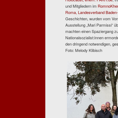
und Mitgliedern im
RomnoKhe
Roma, Landesverband Baden-
Geschichten, wurden vom Vors
Ausstellung „Mari Parmissi“ üb
machten einen Spaziergang zu 
Nationalsozialist:innen ermord
den dringend notwendigen, ges
Foto: Melody Klibisch