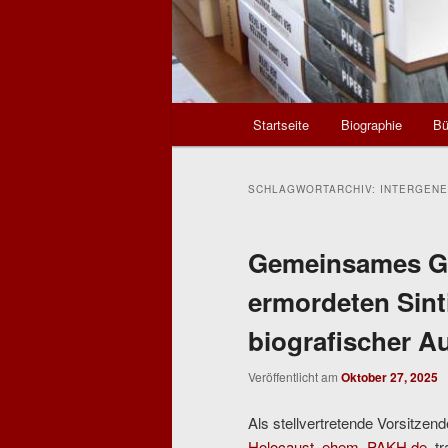
Hauptmenü
Startseite
Biographie
Bü
SCHLAGWORTARCHIV:
INTERGENE
Gemeinsames Ge
ermordeten Sin
biografischer A
Veröffentlicht am
Oktober 27, 2025
Als stellvertretende Vorsitzen
Holocaust, ehem. PAKH.de
, t