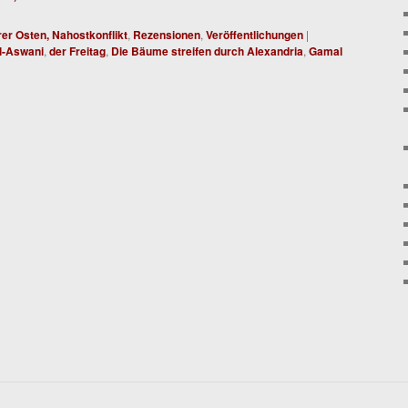
rer Osten, Nahostkonflikt
,
Rezensionen
,
Veröffentlichungen
|
l-Aswani
,
der Freitag
,
Die Bäume streifen durch Alexandria
,
Gamal