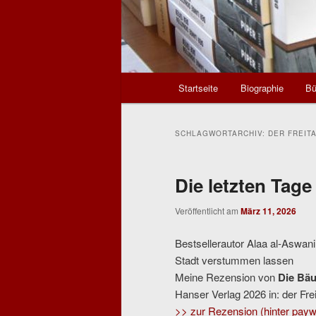
Hauptmenü
Startseite
Biographie
Bü
SCHLAGWORTARCHIV:
DER FREIT
Die letzten Tage
Veröffentlicht am
März 11, 2026
Bestsellerautor Alaa al-Aswan
Stadt verstummen lassen
Meine Rezension von
Die Bäu
Hanser Verlag 2026 in: der Fre
>> zur Rezension (hinter paywa