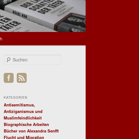
sh
S
u
c
h
e
n
KATEGORIEN
Antisemitismus,
Antiziganismus und
Muslimfeindlichkeit
Biographische Arbeiten
Bücher von Alexandra Senfft
Flucht und Migration