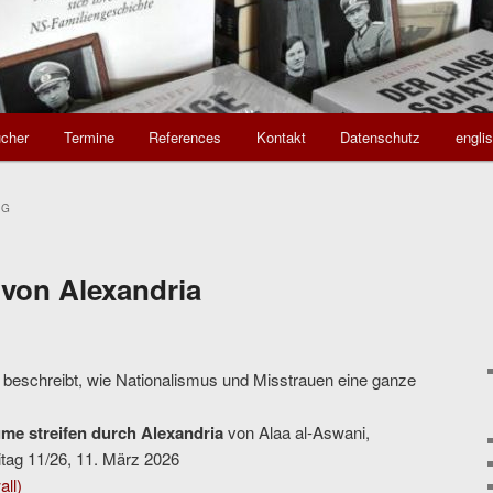
cher
Termine
References
Kontakt
Datenschutz
engli
AG
 von Alexandria
i beschreibt, wie Nationalismus und Misstrauen eine ganze
me streifen durch Alexandria
von Alaa al-Aswani,
itag 11/26, 11. März 2026
ll)