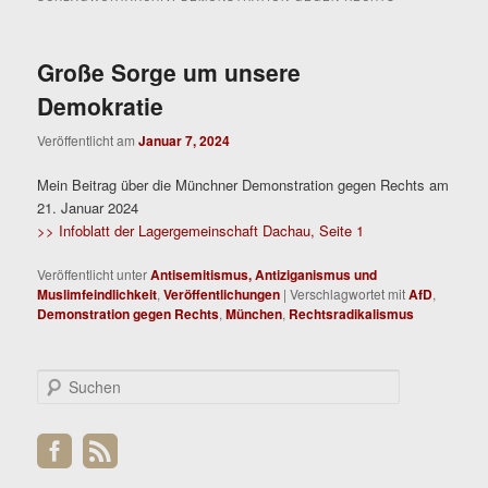
Große Sorge um unsere
Demokratie
Veröffentlicht am
Januar 7, 2024
Mein Beitrag über die Münchner Demonstration gegen Rechts am
21. Januar 2024
>> Infoblatt der Lagergemeinschaft Dachau, Seite 1
Veröffentlicht unter
Antisemitismus, Antiziganismus und
Muslimfeindlichkeit
,
Veröffentlichungen
|
Verschlagwortet mit
AfD
,
Demonstration gegen Rechts
,
München
,
Rechtsradikalismus
S
u
c
h
e
n