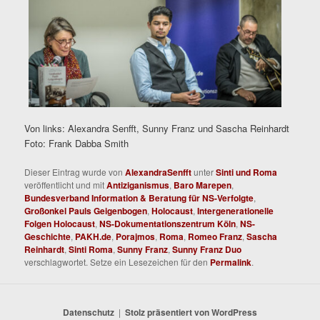
Von links: Alexandra Senfft, Sunny Franz und Sascha Reinhardt
Foto: Frank Dabba Smith
Dieser Eintrag wurde von
AlexandraSenfft
unter
Sinti und Roma
veröffentlicht und mit
Antiziganismus
,
Baro Marepen
,
Bundesverband Information & Beratung für NS-Verfolgte
,
Großonkel Pauls Geigenbogen
,
Holocaust
,
Intergenerationelle
Folgen Holocaust
,
NS-Dokumentationszentrum Köln
,
NS-
Geschichte
,
PAKH.de
,
Porajmos
,
Roma
,
Romeo Franz
,
Sascha
Reinhardt
,
Sinti Roma
,
Sunny Franz
,
Sunny Franz Duo
verschlagwortet. Setze ein Lesezeichen für den
Permalink
.
Datenschutz
Stolz präsentiert von WordPress