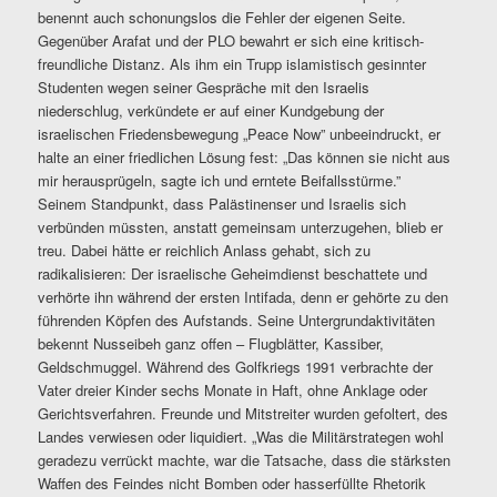
benennt auch schonungslos die Fehler der eigenen Seite.
Gegenüber Arafat und der PLO bewahrt er sich eine kritisch-
freundliche Distanz. Als ihm ein Trupp islamistisch gesinnter
Studenten wegen seiner Gespräche mit den Israelis
niederschlug, verkündete er auf einer Kundgebung der
israelischen Friedensbewegung „Peace Now” unbeeindruckt, er
halte an einer friedlichen Lösung fest: „Das können sie nicht aus
mir herausprügeln, sagte ich und erntete Beifallsstürme.”
Seinem Standpunkt, dass Palästinenser und Israelis sich
verbünden müssten, anstatt gemeinsam unterzugehen, blieb er
treu. Dabei hätte er reichlich Anlass gehabt, sich zu
radikalisieren: Der israelische Geheimdienst beschattete und
verhörte ihn während der ersten Intifada, denn er gehörte zu den
führenden Köpfen des Aufstands. Seine Untergrundaktivitäten
bekennt Nusseibeh ganz offen – Flugblätter, Kassiber,
Geldschmuggel. Während des Golfkriegs 1991 verbrachte der
Vater dreier Kinder sechs Monate in Haft, ohne Anklage oder
Gerichtsverfahren. Freunde und Mitstreiter wurden gefoltert, des
Landes verwiesen oder liquidiert. „Was die Militärstrategen wohl
geradezu verrückt machte, war die Tatsache, dass die stärksten
Waffen des Feindes nicht Bomben oder hasserfüllte Rhetorik