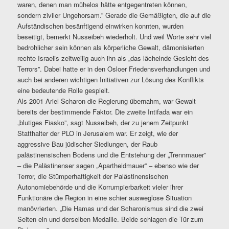
waren, denen man mühelos hätte entgegentreten können,
sondern ziviler Ungehorsam.” Gerade die Gemäßigten, die auf die
Aufständischen besänftigend einwirken konnten, wurden
beseitigt, bemerkt Nusseibeh wiederholt. Und weil Worte sehr viel
bedrohlicher sein können als körperliche Gewalt, dämonisierten
rechte Israelis zeitweilig auch ihn als „das lächelnde Gesicht des
Terrors”. Dabei hatte er in den Osloer Friedensverhandlungen und
auch bei anderen wichtigen Initiativen zur Lösung des Konflikts
eine bedeutende Rolle gespielt.
Als 2001 Ariel Scharon die Regierung übernahm, war Gewalt
bereits der bestimmende Faktor. Die zweite Intifada war ein
„blutiges Fiasko”, sagt Nusseibeh, der zu jenem Zeitpunkt
Statthalter der PLO in Jerusalem war. Er zeigt, wie der
aggressive Bau jüdischer Siedlungen, der Raub
palästinensischen Bodens und die Entstehung der „Trennmauer”
– die Palästinenser sagen „Apartheidmauer” – ebenso wie der
Terror, die Stümperhaftigkeit der Palästinensischen
Autonomiebehörde und die Korrumpierbarkeit vieler ihrer
Funktionäre die Region in eine schier ausweglose Situation
manövrierten. „Die Hamas und der Scharonismus sind die zwei
Seiten ein und derselben Medaille. Beide schlagen die Tür zum