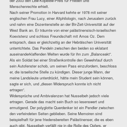
der 2003 den Lew-Kopelew-Preis für Frieden und
Menschenrechte erhielt.
Nach seiner Promotion in Harvard kehrte er 1978 mit seiner
englischen Frau Lucy, einer Altphilologin, nach Jerusalem zurück
und nahm eine Dozentenstelle an der Bir-Zeit-Universität auf der
West Bank an. Er träumte von einer palästinensisch-israelischen
Koexistenz und schloss Freundschaft mit Amos Oz. Dem
entsprach, dass er gleichzeitig an der Hebräischen Universität
unterrichtete. Das Pendeln zwischen den beiden so eklatant
auseinanderklaffenden Welten wurde für ihn zum „Balanceakt”.
Als ein Soldat bei einer Straßenkontrolle den Gewehrlauf durch
sein Autofenster schob, um seinen Pass einzufordern, beschloss
er, die israelische Stelle zu kündigen. Dieser junge Mann, der
meine Landsleute unterdrückt, hätte mein Student sein können,
sagte er sich, und „diesen Widerspruch konnte ich nicht
ertragen”.
Widersprüche und Ambivalenzen hat Nusseibeh jedoch viele
ertragen. Gerade das macht sein Buch so lesenswert und
ermutigend. Der polyglotte Querdenker ist ein Pendler zwischen
den verfeindeten Seiten geblieben. Seine Memoiren sind
beispielhaft für jene friedensbereiten Palästinenser, die es eben
auch gibt. Nusseibeh verfällt nie in die Rolle des Opfers, er