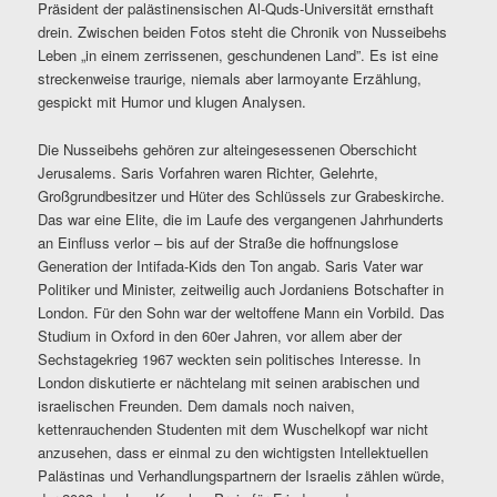
Präsident der palästinensischen Al-Quds-Universität ernsthaft
drein. Zwischen beiden Fotos steht die Chronik von Nusseibehs
Leben „in einem zerrissenen, geschundenen Land”. Es ist eine
streckenweise traurige, niemals aber larmoyante Erzählung,
gespickt mit Humor und klugen Analysen.
Die Nusseibehs gehören zur alteingesessenen Oberschicht
Jerusalems. Saris Vorfahren waren Richter, Gelehrte,
Großgrundbesitzer und Hüter des Schlüssels zur Grabeskirche.
Das war eine Elite, die im Laufe des vergangenen Jahrhunderts
an Einfluss verlor – bis auf der Straße die hoffnungslose
Generation der Intifada-Kids den Ton angab. Saris Vater war
Politiker und Minister, zeitweilig auch Jordaniens Botschafter in
London. Für den Sohn war der weltoffene Mann ein Vorbild. Das
Studium in Oxford in den 60er Jahren, vor allem aber der
Sechstagekrieg 1967 weckten sein politisches Interesse. In
London diskutierte er nächtelang mit seinen arabischen und
israelischen
Freunden. Dem damals noch naiven,
kettenrauchenden Studenten mit dem Wuschelkopf war nicht
anzusehen, dass er einmal zu den wichtigsten Intellektuellen
Palästinas und Verhandlungspartnern der Israelis zählen würde,