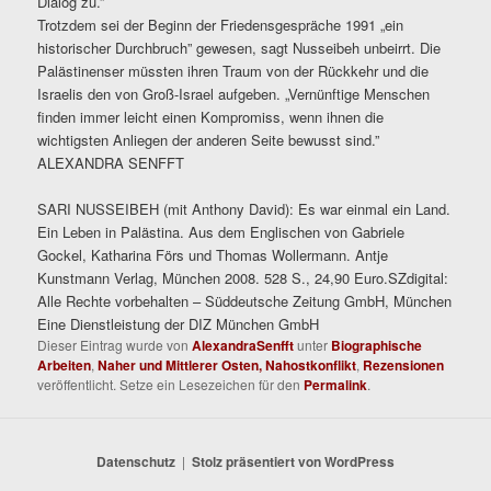
Dialog zu.”
Trotzdem sei der Beginn der Friedensgespräche 1991 „ein
historischer Durchbruch” gewesen, sagt Nusseibeh unbeirrt. Die
Palästinenser müssten ihren Traum von der Rückkehr und die
Israelis den von Groß-Israel aufgeben. „Vernünftige Menschen
finden immer leicht einen Kompromiss, wenn ihnen die
wichtigsten Anliegen der anderen Seite bewusst sind.”
ALEXANDRA SENFFT
SARI NUSSEIBEH (mit Anthony David): Es war einmal ein Land.
Ein Leben in Palästina. Aus dem Englischen von Gabriele
Gockel, Katharina Förs und Thomas Wollermann. Antje
Kunstmann Verlag, München 2008. 528 S., 24,90 Euro.
SZdigital:
Alle Rechte vorbehalten – Süddeutsche Zeitung GmbH, München
Eine Dienstleistung der DIZ München GmbH
Dieser Eintrag wurde von
AlexandraSenfft
unter
Biographische
Arbeiten
,
Naher und Mittlerer Osten, Nahostkonflikt
,
Rezensionen
veröffentlicht. Setze ein Lesezeichen für den
Permalink
.
Datenschutz
Stolz präsentiert von WordPress