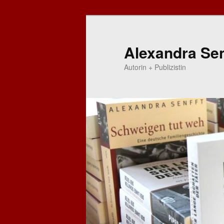
Zum
primären
Inhalt
Alexandra Sen
springen
Autorin + Publizistin