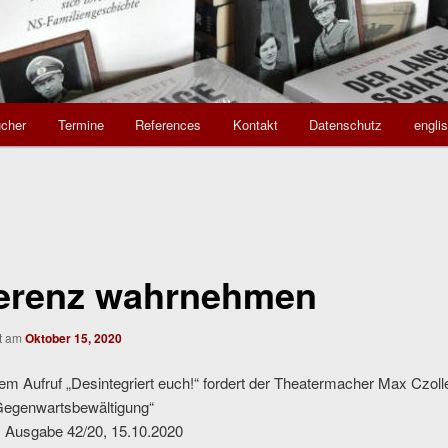
cher
Termine
References
Kontakt
Datenschutz
engli
ferenz wahrnehmen
ht am
Oktober 15, 2020
m Aufruf „Desintegriert euch!“ fordert der Theatermacher Max Czoll
„Gegenwartsbewältigung“
, Ausgabe 42/20, 15.10.2020