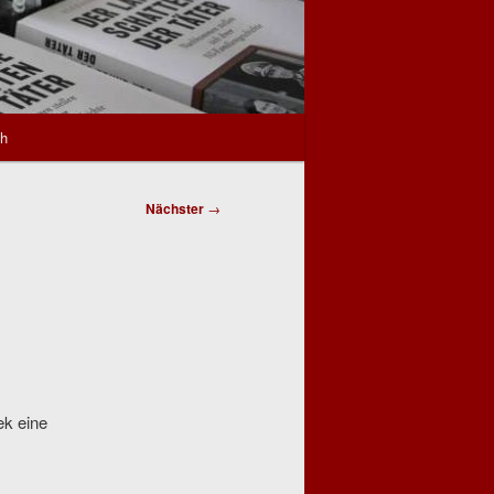
sh
Nächster
→
ek eine