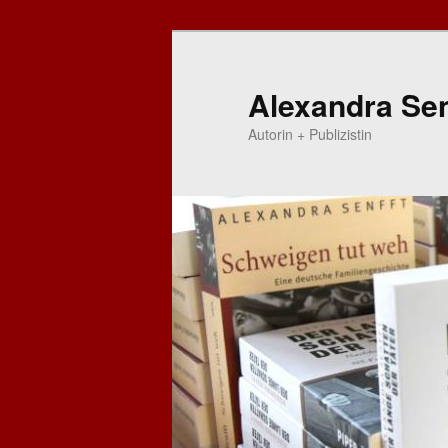
Zum
primären
Inhalt
Alexandra Sen
springen
Autorin + Publizistin