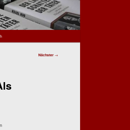
sh
Nächster
→
Als
en