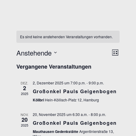
Es sind keine anstehenden Veranstaltungen vorhanden.
Anstehende
Ansichten-
VERANSTAL
Liste
Navigation
Datum
ANSICHTEN
Vergangene Veranstaltungen
wählen.
NAVIGATIO
2, Dezember 2025 um 7:00 p.m.
-
9:00 p.m.
DEZ.
2
Großonkel Pauls Geigenbogen
2025
Kölibri
Hein-Köllisch-Platz 12, Hamburg
20, November 2025 um 6:30 a.m.
-
8:00 p.m.
NOV.
20
Großonkel Pauls Geigenbogen
2025
Mauthausen Gedenkstätte
Argentinierstraße 13,