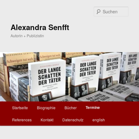
Zum
Zum
primären
sekundären
Such
Inhalt
Inhalt
springen
springen
Alexandra Senfft
Autorin + Publizistin
Hauptmenü
Termine
Startseite
Biographie
Bücher
References
Kontakt
Datenschutz
english