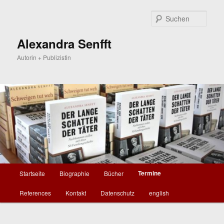
Zum
primären
Such
Inhalt
springen
Alexandra Senfft
Autorin + Publizistin
Hauptmenü
Termine
Startseite
Biographie
Bücher
References
Kontakt
Datenschutz
english