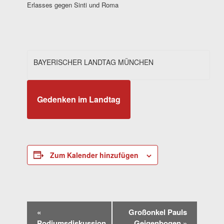
Erlasses gegen Sinti und Roma
BAYERISCHER LANDTAG MÜNCHEN
Gedenken im Landtag
Zum Kalender hinzufügen
VERANSTALTUNG-
«
Großonkel Pauls
NAVIGATION
Podiumsdiskussion
Geigenbogen
»