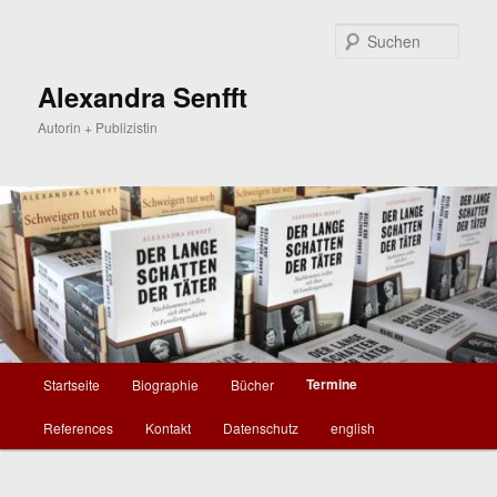
Zum
primären
Such
Inhalt
springen
Alexandra Senfft
Autorin + Publizistin
Hauptmenü
Termine
Startseite
Biographie
Bücher
References
Kontakt
Datenschutz
english