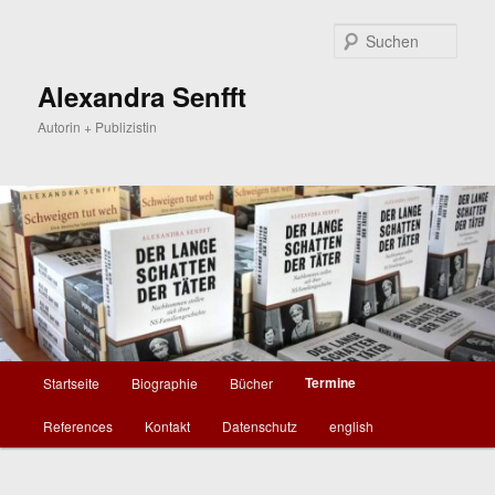
Zum
Zum
primären
sekundären
Such
Inhalt
Inhalt
springen
springen
Alexandra Senfft
Autorin + Publizistin
Hauptmenü
Termine
Startseite
Biographie
Bücher
References
Kontakt
Datenschutz
english