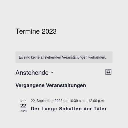
Termine 2023
Es sind keine anstehenden Veranstaltungen vorhanden.
Anstehende
Ansichten-
VERANSTAL
Liste
Navigation
Datum
ANSICHTEN
Vergangene Veranstaltungen
wählen.
NAVIGATIO
22, September 2023 um 10:30 a.m.
-
12:00 p.m.
SEP.
22
Der Lange Schatten der Täter
2023